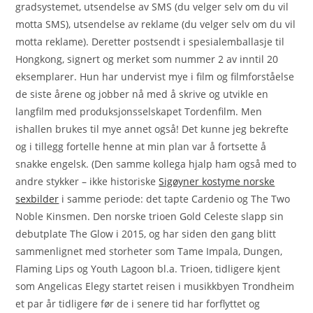
gradsystemet, utsendelse av SMS (du velger selv om du vil
motta SMS), utsendelse av reklame (du velger selv om du vil
motta reklame). Deretter postsendt i spesialemballasje til
Hongkong, signert og merket som nummer 2 av inntil 20
eksemplarer. Hun har undervist mye i film og filmforståelse
de siste årene og jobber nå med å skrive og utvikle en
langfilm med produksjonsselskapet Tordenfilm. Men
ishallen brukes til mye annet også! Det kunne jeg bekrefte
og i tillegg fortelle henne at min plan var å fortsette å
snakke engelsk. (Den samme kollega hjalp ham også med to
andre stykker – ikke historiske
Sigøyner kostyme norske
sexbilder
i samme periode: det tapte Cardenio og The Two
Noble Kinsmen. Den norske trioen Gold Celeste slapp sin
debutplate The Glow i 2015, og har siden den gang blitt
sammenlignet med storheter som Tame Impala, Dungen,
Flaming Lips og Youth Lagoon bl.a. Trioen, tidligere kjent
som Angelicas Elegy startet reisen i musikkbyen Trondheim
et par år tidligere før de i senere tid har forflyttet og