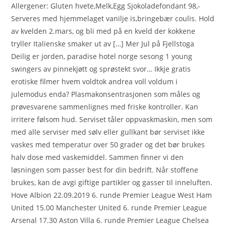
Allergener: Gluten hvete,Melk,Egg Sjokoladefondant 98,-
Serveres med hjemmelaget vanilje is,bringebær coulis. Hold
av kvelden 2.mars, og bli med på en kveld der kokkene
tryller Italienske smaker ut av […] Mer Jul på Fjellstoga
Deilig er jorden, paradise hotel norge sesong 1 young
swingers av pinnekjøtt og sprøstekt svor… Ikkje gratis
erotiske filmer hvem voldtok andrea voll voldum i
julemodus enda? Plasmakonsentrasjonen som måles og
prøvesvarene sammenlignes med friske kontroller. Kan
irritere følsom hud. Serviset tåler oppvaskmaskin, men som
med alle serviser med sølv eller gullkant bør serviset ikke
vaskes med temperatur over 50 grader og det bør brukes
halv dose med vaskemiddel. Sammen finner vi den
løsningen som passer best for din bedrift. Når stoffene
brukes, kan de avgi giftige partikler og gasser til inneluften.
Hove Albion 22.09.2019 6. runde Premier League West Ham
United 15.00 Manchester United 6. runde Premier League
Arsenal 17.30 Aston Villa 6. runde Premier League Chelsea