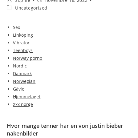
Sophie
novembre 16, 2022
Uncategorized
Sex
Linköping
Vibrator
Teenboys
Norway porno
Nordic
Danmark
Norwegian
Gävle
Hjemmelaget
Xxx norge
Hvor mange tenner har en von justin bieber
nakenbilder