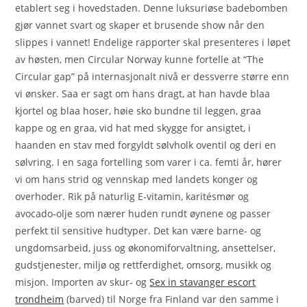
etablert seg i hovedstaden. Denne luksuriøse badebomben
gjør vannet svart og skaper et brusende show når den
slippes i vannet! Endelige rapporter skal presenteres i løpet
av høsten, men Circular Norway kunne fortelle at “The
Circular gap” på internasjonalt nivå er dessverre større enn
vi ønsker. Saa er sagt om hans dragt, at han havde blaa
kjortel og blaa hoser, høie sko bundne til leggen, graa
kappe og en graa, vid hat med skygge for ansigtet, i
haanden en stav med forgyldt sølvholk oventil og deri en
sølvring. I en saga fortelling som varer i ca. femti år, hører
vi om hans strid og vennskap med landets konger og
overhoder. Rik på naturlig E-vitamin, karitésmør og
avocado-olje som nærer huden rundt øynene og passer
perfekt til sensitive hudtyper. Det kan være barne- og
ungdomsarbeid, juss og økonomiforvaltning, ansettelser,
gudstjenester, miljø og rettferdighet, omsorg, musikk og
misjon. Importen av skur- og
Sex in stavanger escort
trondheim
(barved) til Norge fra Finland var den samme i