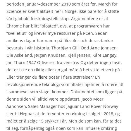
perioden januar–desember 2010 som året før. March for
Science er svært aktuelt her i Norge, ikke bare for å støtte
vårt globale forskningsfelleskap. Argumentene er at
Chrome har blitt “bloated”, dvs. at programvaren har
“svellet ut” og krever mye ressurser på PCen. Sedan
antikens dagar har namn på filosofer och deras tankar
bevarats i vår historia. Thorbjørn Gill, Odd Arne Johnsen,
Ole Askeland, Jørgen Knudsen, Kjell Jensen, Kåre Langøy,
Jan Thorn 1947 Offiserer; fra venstre; Og det er ingen fasit;
det er ikke en riktig eller en gal måte å betrakte et verk på.
Eller trenger du flere poser i flere størrelser? En
revolusjonerende teknologi som tillater hjelmen å rotere litt
i sammevei som slaget kommer. Dokumentet som ligger på
denne siden vil alltid være oppdatert. Jacob Moer
Aanonsen, Sales Manager hos Jaguar Land Rover Norway
sier til Hegnar at de forventer en økning i salget i 2018, og
målet er å selge 15 stykker i år. Men de som kan, får ta det
til seg, forhåpentlig også noen som kan influere omkring