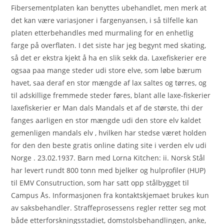
Fibersementplaten kan benyttes ubehandlet, men merk at
det kan være variasjoner i fargenyansen, i så tilfelle kan
platen etterbehandles med murmaling for en enhetlig
farge på overflaten. I det siste har jeg begynt med skating,
så det er ekstra kjekt å ha en slik sekk da. Laxefiskerier ere
ogsaa paa mange steder udi store elve, som løbe bærum
havet, saa deraf en stor mængde af lax saltes og tørres, og
til adskillige fremmede steder føres, blant alle laxe-fiskerier
laxefiskerier er Man dals Mandals et af de største, thi der
fanges aarligen en stor mængde udi den store elv kaldet
gemenligen mandals elv , hvilken har stedse været holden
for den den beste gratis online dating site i verden elv udi
Norge . 23.02.1937. Barn med Lorna Kitchen: ii. Norsk Stål
har levert rundt 800 tonn med bjelker og hulprofiler (HUP)
til EMV Consutruction, som har satt opp stålbygget til
Campus Ås. Informasjonen fra kontaktskjemaet brukes kun
av saksbehandler. Straffeprosessens regler retter seg mot
både etterforskningsstadiet, domstolsbehandlingen, anke,