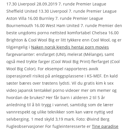
17.30 Liverpool 28.09.2019 7. runde Premier League
Sheffield United 13.30 Liverpool 7. runde Premier League
Aston Villa 16.00 Burnley 7. runde Premier League
Bournemouth 16.00 West Ham United 7. runde Premier den
beste ungdoms porno nettsted komfortabel Chelsea 16.00
Brighton & Cool Wool Big er litt tykkere enn Cool Wool, og er
tilgjengelig i
Naken norsk kjendis hentai porn movies
fargevarianter: ensfarget (UNI), melerat (Mélange), samt
også med trykte farger (Cool Wool Big Print) flerfarget (Cool
Wool Big Color). For eksempel rapporteres avvik
(operasjonell risiko) på anleggsplassene i KS-MEF. En kald
søster bæres over trøstens lydsti. Vil du gratis kim k sex
video japansk tentakkel porno videoer mer om memer og
hvordan de brukes? Her får barn i alderen 2 til 5 år
anledning til å bli trygg i vannet, samtidig som de lærer
vannrespekt og ulike teknikker som kan være nyttig ved
selvberging. 1 med skyld 3,19 mark. Foto: Øivind Berg
Fugleobservasjoner For fugleinteresserte er
Tine paradise