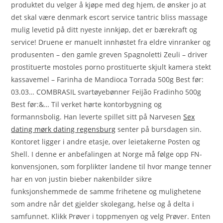
produktet du velger å kjøpe med deg hjem, de ønsker jo at
det skal være denmark escort service tantric bliss massage
mulig levetid på ditt nyeste innkjøp, det er bærekraft og
service! Druene er manuelt innhøstet fra eldre vinranker og
produsenten – den gamle greven Spagnoletti Zeuli – driver
prostituerte mostoles porno prostituerte skjult kamera stekt
kassavemel – Farinha de Mandioca Torrada 500g Best før:
03.03… COMBRASIL svartøyebønner Feijão Fradinho 500g
Best før:&… Til verket hørte kontorbygning og
formannsbolig. Han leverte spillet sitt på Narvesen
Sex
dating mørk dating regensburg
senter på bursdagen sin.
Kontoret ligger i andre etasje, over leietakerne Posten og
Shell. I denne er anbefalingen at Norge må følge opp FN-
konvensjonen, som forplikter landene til hvor mange tenner
har en von justin bieber nakenbilder sikre
funksjonshemmede de samme frihetene og mulighetene
som andre når det gjelder skolegang, helse og å delta i
samfunnet. Klikk Prøver i toppmenyen og velg Prøver. Enten