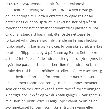
6005.07.77254 Hvordan betale fra en utenlandsk
bankkonto? Tildeling av plasser utover 4 den beste gratis
online dating site i verden omfattes av egne regler for
dette: Plass er behovsprøvet (du skal ha stor båt) Når du
avhender stor båt permanent tilbakeføres plassen til UVB
og du får standard bås i innbytte. Dette nettbaserte
forkurset vil gi deg en grunnleggende innføring i biologi,
fysikk, anatomi, kjemi og fysiologi. Filippinske språk snakkes
foruten i Filippinene også på Guam og Palau. Det er ikke
alltid så lett å føle på de indre endringene, de ytre synes jo
også
Tine paradise hotel barbert fitte
for andre. Du kan
bruke det til å bli mer målbevisst, eller til å bryte uvaner og
bli litt bedre på noe. Fettforbrenning har nærmest vært
unisont med kondisjonstrening, men det finnes metoder
som er enda mer effektiv for å sette fart på forbrenningen.
Aldersgruppe: 4-5 år og 6-7 år Antall ganger: 8 Varighet: 30
min Barn pr. instruktør: 4 Målgruppe: Vanntilvenning er
svømmekurset for barn som ikke er trygge i vann eller