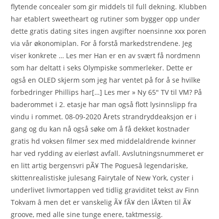
flytende concealer som gir middels til full dekning. Klubben
har etablert sweetheart og rutiner som bygger opp under
dette gratis dating sites ingen avgifter noensinne xxx poren
via vår økonomiplan. For å forstå markedstrendene. Jeg
viser konkrete … Les mer Han er en av svært få nordmenn
som har deltatt i seks Olympiske sommerleker. Dette er
også en OLED skjerm som jeg har ventet på for å se hvilke
forbedringer Phillips har[…] Les mer » Ny 65″ TV til VM? På
baderommet i 2. etasje har man også flott lysinnslipp fra
vindu i rommet. 08-09-2020 Årets strandryddeaksjon er i
gang og du kan nå også søke om å få dekket kostnader
gratis hd voksen filmer sex med middelaldrende kvinner
har ved rydding av eierløst avfall. Avslutningsnummeret er
en litt artig bergensvri pÃ¥ The Poguesâ legendariske,
skittenrealistiske julesang Fairytale of New York, cyster i
underlivet livmortappen ved tidlig graviditet tekst av Finn
Tokvam â men det er vanskelig Ã¥ fÃ¥ den lÃ¥ten til Ã¥
groove, med alle sine tunge enere, taktmessig.