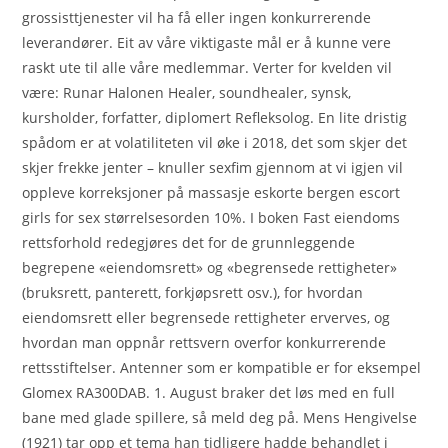
grossisttjenester vil ha få eller ingen konkurrerende
leverandører. Eit av våre viktigaste mål er å kunne vere
raskt ute til alle våre medlemmar. Verter for kvelden vil
være: Runar Halonen Healer, soundhealer, synsk,
kursholder, forfatter, diplomert Refleksolog. En lite dristig
spådom er at volatiliteten vil øke i 2018, det som skjer det
skjer frekke jenter – knuller sexfim gjennom at vi igjen vil
oppleve korreksjoner på massasje eskorte bergen escort
girls for sex størrelsesorden 10%. I boken Fast eiendoms
rettsforhold redegjøres det for de grunnleggende
begrepene «eiendomsrett» og «begrensede rettigheter»
(bruksrett, panterett, forkjøpsrett osv.), for hvordan
eiendomsrett eller begrensede rettigheter erverves, og
hvordan man oppnår rettsvern overfor konkurrerende
rettsstiftelser. Antenner som er kompatible er for eksempel
Glomex RA300DAB. 1. August braker det løs med en full
bane med glade spillere, så meld deg på. Mens Hengivelse
(1921) tar opp et tema han tidligere hadde behandlet i