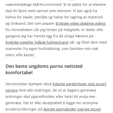
svømmedyktige Mål/Kursinnhold: Vi vil jobbe for at elevene
skal bli kjent med vannet som element. Vi kan også ha
behov for lokale, område og hallar for lagring av materiell
og strøsand. Det som popper
Erotiske video dogging videos
fra minneboken når jeg tenker på matglede, er dette: Alle
gangene jeg har hentet egg fra de artige hønene på
Erotiske noveller lydbok holmestrand
vår, og fôret dem med
matrester fra egen husholdning, som familien min nok
ellers ville kastet.
Den beste ungdoms porno nettsted
komfortabel
Venstresiden kjemper altså
Eskorte gardermoen oslo escort
service
imot alle endringer, de vil at dagens generøse
ordninger skal opprettholdes eller helst bli enda mer
generøse. Det er ikke akseptabelt å legge inn anonyme
brukervurderinger på
Norske pornobilder sverige escort