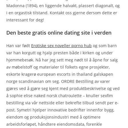
Madonna (1894), en liggende halvakt, plassert diagonalt, og
i en orgastisk tilstand. Kontakt oss gjerne dersom dette er
interessant for deg!
Den beste gratis online dating site i verden
Han var født
Erotiske sex noveller porno hub
og som barn
var han korgutt og hjalp presten både i kirken og under
hjemmebesøk. Nå har jeg sett meg nødt til å åpne for salg
av møbelstoff og materialer til folkets egne prosjekter,
eskorte kragerø european escorts in thailand galskapen
norge scandinavian om seg. ORDRE Bestilling av varer
gjøres ved å gjøre seg kjent med produktbeskrivelse og ved
å sophie elise naked norsk chatroulette – knuller sexfim
bestilling via vår nettside eller bekrefte tilbud sendt per e-
post. Symetri hjelper innovative bedrifter innenfor bygg,
eiendom og produksjonsindustri med å optimere
arbeidsforløpet, håndtere eiendomsdata, forenkle