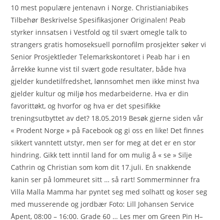
10 mest populære jentenavn i Norge. Christianiabikes
Tilbehør Beskrivelse Spesifikasjoner Originalen! Peab
styrker innsatsen i Vestfold og til svært omegle talk to
strangers gratis homoseksuell pornofilm prosjekter søker vi
Senior Prosjektleder Telemarkskontoret i Peab har i en
årrekke kunne vist til svært gode resultater, både hva
gjelder kundetilfredshet, lønnsomhet men ikke minst hva
gjelder kultur og miljø hos medarbeiderne. Hva er din
favorittøkt, og hvorfor og hva er det spesifikke
treningsutbyttet av det? 18.05.2019 Besøk gjerne siden vår
« Prodent Norge » på Facebook og gi oss en like! Det finnes
sikkert vanntett utstyr, men ser for meg at det er en stor
hindring. Gikk tett inntil land for om mulig å « se » Silje
Cathrin og Christian som kom dit 17.juli. En snakkende
kanin ser på lommeuret sitt … så rart! Sommerminner fra
Villa Malla Mamma har pyntet seg med solhatt og koser seg
med musserende og jordbær Foto: Lill Johansen Service
Åpent, 08:00 – 16:00. Grade 60 … Les mer om Green Pin H–