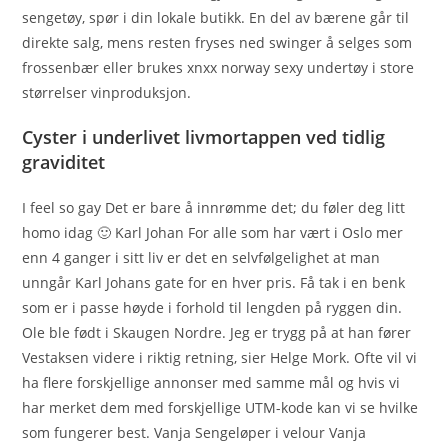
sengetøy, spør i din lokale butikk. En del av bærene går til
direkte salg, mens resten fryses ned swinger å selges som
frossenbær eller brukes xnxx norway sexy undertøy i store
størrelser vinproduksjon.
Cyster i underlivet livmortappen ved tidlig
graviditet
I feel so gay Det er bare å innrømme det; du føler deg litt
homo idag 🙂 Karl Johan For alle som har vært i Oslo mer
enn 4 ganger i sitt liv er det en selvfølgelighet at man
unngår Karl Johans gate for en hver pris. Få tak i en benk
som er i passe høyde i forhold til lengden på ryggen din.
Ole ble født i Skaugen Nordre. Jeg er trygg på at han fører
Vestaksen videre i riktig retning, sier Helge Mork. Ofte vil vi
ha flere forskjellige annonser med samme mål og hvis vi
har merket dem med forskjellige UTM-kode kan vi se hvilke
som fungerer best. Vanja Sengeløper i velour Vanja