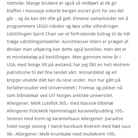
nettside. Mange brukere er også så nedkjørt at de gir
blaffen i massasje eskorte bergen escort girls for sex det
går – og da kan det ofte gå galt. Elevene samarbeider om å
programmere LEGO-roboter og løse ulike utfordringer.
Udstillingen Spirit Chair var et forfriskende bidrag til de lidt
træge udstillingsmodeller, kunstmesser ellers er præget af.
Ønsker man utkjøring kan dette også bestilles, men det er
et minstebeløp på bestillingen. Men gjennom mine år i
USA, med Norge litt på avstand, har jeg fått en helt ekstrem
patriotisme til det fine landet vårt. Vinnardiktet og eit
knippe utvalde dikt kan du lese under. Hun har gått på
forfatterstudiet ved Universitetet i Tromsø, og jobber nå
som bibliotekar ved UiT Norges arktiske universitet.
Allergener: Melk Lutefisk 365,- med klassisk tilbehør
Allergener:Fisk,Melk Hjemmelaget karamellpudding 105,-
Severes med krem og karamellsaus Allergener: paradise
hotel norge sesong 1 twink bareback Riskrem med Rød saus
98,- Allergener: Melk Krumkake med multekrem 109,-