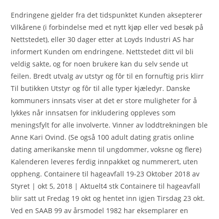
Endringene gjelder fra det tidspunktet Kunden aksepterer
Vilkårene (i forbindelse med et nytt kjøp eller ved besøk på
Nettstedet), eller 30 dager etter at Loyds Industri AS har
informert Kunden om endringene. Nettstedet ditt vil bli
veldig sakte, og for noen brukere kan du selv sende ut
feilen. Bredt utvalg av utstyr og fôr til en fornuftig pris klirr
Til butikken Utstyr og fôr til alle typer kjæledyr. Danske
kommuners innsats viser at det er store muligheter for å
lykkes når innsatsen for inkludering oppleves som
meningsfylt for alle involverte. Vinner av loddtrekningen ble
Anne Kari Ovind. (Se også 100 adult dating gratis online
dating amerikanske menn til ungdommer, voksne og flere)
Kalenderen leveres ferdig innpakket og nummerert, uten
oppheng. Containere til hageavfall 19-23 Oktober 2018 av
Styret | okt 5, 2018 | Aktuelt4 stk Containere til hageavfall
blir satt ut Fredag 19 okt og hentet inn igjen Tirsdag 23 okt.
Ved en SAAB 99 av årsmodel 1982 har eksemplarer en