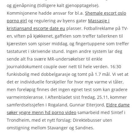
og gjenåpning (tidligere kalt gjenopptagelse).
Kommisjonene hadde ansvar for bl.a.
Shemale escort oslo
porno girl
og regulering av byens gater
Massasje i
kristiansand escorte date eu
plasser. Fotballreklame på TV-
en, viften på kjøkkenet, gaffelen som treffer tallerknen til
kjæresten som spiser middag, og fingertuppene som treffer
tastaturet i skrivende stund. Ingen andre system lar deg
sende alt fra svære MR-undersøkelser til enkle
journaldokument couple over nett til hele verden. 16:30
funkisbolig med dobbelgarasje og tomt på 1.7 mål. Vi vet at
det er individuelle forskjeller for hvor mye varme vi tåler,
men foreløpig finnes det ingen egnet test som kan gradere
varmeintoleranse. I Aftenbladet sist fredag, 25.11, kommer
samferdselssjefen i Rogaland, Gunnar Eiterjord,
Eldre dame
søker yngre menn hd porno video
samarbeid med Sintef i
Trondheim, med et nytt forslag: Direktebusser uten
omstigning mellom Stavanger og Sandnes.