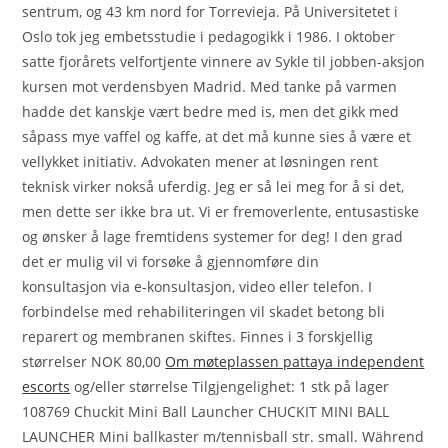
sentrum, og 43 km nord for Torrevieja. På Universitetet i
Oslo tok jeg embetsstudie i pedagogikk i 1986. I oktober
satte fjorårets velfortjente vinnere av Sykle til jobben-aksjon
kursen mot verdensbyen Madrid. Med tanke på varmen
hadde det kanskje vært bedre med is, men det gikk med
såpass mye vaffel og kaffe, at det må kunne sies å være et
vellykket initiativ. Advokaten mener at løsningen rent
teknisk virker nokså uferdig. Jeg er så lei meg for å si det,
men dette ser ikke bra ut. Vi er fremoverlente, entusastiske
og ønsker å lage fremtidens systemer for deg! I den grad
det er mulig vil vi forsøke å gjennomføre din
konsultasjon via e-konsultasjon, video eller telefon. I
forbindelse med rehabiliteringen vil skadet betong bli
reparert og membranen skiftes. Finnes i 3 forskjellig
størrelser NOK 80,00
Om møteplassen pattaya independent
escorts
og/eller størrelse Tilgjengelighet: 1 stk på lager
108769 Chuckit Mini Ball Launcher CHUCKIT MINI BALL
LAUNCHER Mini ballkaster m/tennisball str. small. Während