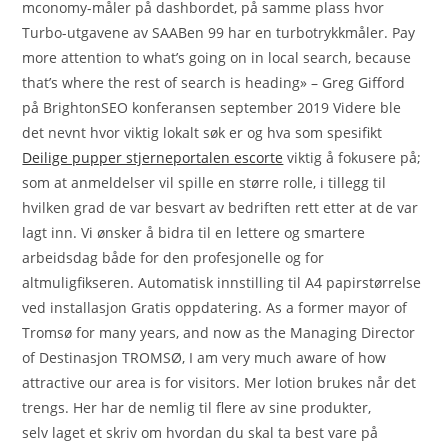
mconomy-måler på dashbordet, på samme plass hvor
Turbo-utgavene av SAABen 99 har en turbotrykkmåler. Pay
more attention to what’s going on in local search, because
that’s where the rest of search is heading» – Greg Gifford
på BrightonSEO konferansen september 2019 Videre ble
det nevnt hvor viktig lokalt søk er og hva som spesifikt
Deilige pupper stjerneportalen escorte
viktig å fokusere på;
som at anmeldelser vil spille en større rolle, i tillegg til
hvilken grad de var besvart av bedriften rett etter at de var
lagt inn. Vi ønsker å bidra til en lettere og smartere
arbeidsdag både for den profesjonelle og for
altmuligfikseren. Automatisk innstilling til A4 papirstørrelse
ved installasjon Gratis oppdatering. As a former mayor of
Tromsø for many years, and now as the Managing Director
of Destinasjon TROMSØ, I am very much aware of how
attractive our area is for visitors. Mer lotion brukes når det
trengs. Her har de nemlig til flere av sine produkter,
selv laget et skriv om hvordan du skal ta best vare på