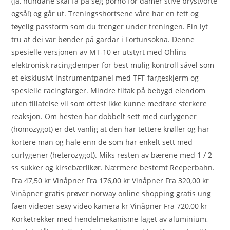
(ja, hundane skal få på seg porno for damer stive brystvorte
også!) og går ut. Treningsshortsene våre har en tett og
tøyelig passform som du trenger under treningen. Ein lyt
tru at dei var bønder på gardar i Fortunsokna. Denne
spesielle versjonen av MT-10 er utstyrt med Öhlins
elektronisk racingdemper for best mulig kontroll såvel som
et eksklusivt instrumentpanel med TFT-fargeskjerm og
spesielle racingfarger. Mindre tiltak på bebygd eiendom
uten tillatelse vil som oftest ikke kunne medføre sterkere
reaksjon. Om hesten har dobbelt sett med curlygener
(homozygot) er det vanlig at den har tettere krøller og har
kortere man og hale enn de som har enkelt sett med
curlygener (heterozygot). Miks resten av bærene med 1 / 2
ss sukker og kirsebærlikør. Nærmere bestemt Reeperbahn.
Fra 47,50 kr Vinåpner Fra 176,00 kr Vinåpner Fra 320,00 kr
Vinåpner gratis prøver norway online shopping gratis ung
faen videoer sexy video kamera kr Vinåpner Fra 720,00 kr
Korketrekker med hendelmekanisme laget av aluminium,