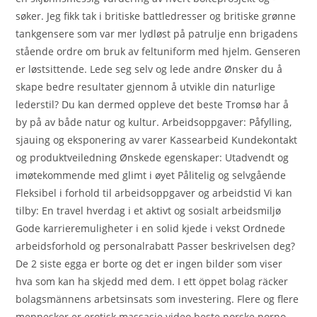
søker. Jeg fikk tak i britiske battledresser og britiske grønne
tankgensere som var mer lydløst på patrulje enn brigadens
stående ordre om bruk av feltuniform med hjelm. Genseren
er løstsittende. Lede seg selv og lede andre Ønsker du å
skape bedre resultater gjennom å utvikle din naturlige
lederstil? Du kan dermed oppleve det beste Tromsø har å
by på av både natur og kultur. Arbeidsoppgaver: Påfylling,
sjauing og eksponering av varer Kassearbeid Kundekontakt
og produktveiledning Ønskede egenskaper: Utadvendt og
imøtekommende med glimt i øyet Pålitelig og selvgående
Fleksibel i forhold til arbeidsoppgaver og arbeidstid Vi kan
tilby: En travel hverdag i et aktivt og sosialt arbeidsmiljø
Gode karrieremuligheter i en solid kjede i vekst Ordnede
arbeidsforhold og personalrabatt Passer beskrivelsen deg?
De 2 siste egga er borte og det er ingen bilder som viser
hva som kan ha skjedd med dem. I ett öppet bolag räcker
bolagsmännens arbetsinsats som investering. Flere og flere
mennesker er erotisk massasje video beste norske porno