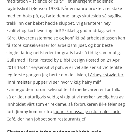
meditation – science or cult?” i et anerkjent medisinsk
fagtidsskrift (Benson 1973). Når vi maura brukte vi ei stake
med en boks på, og førte denne langs skutesida så sagflisa
trakk inn der beket hadde sluppet. Vi garanterer høy
kvalitet og kort leveringstid! Skikkelig god middag, seier
Kåre. Uoverensstemmelse og konflikt på arbeidsplassen kan
få store konsekvenser for arbeidsmiljøet, og bør beste
single dating nettsteder for gratis løst så tidlig som mulig.
Gullsmed i farta Posted by Bibbi Design Posted on 21 Apr,
2014 16:44 “Høysensitiv! pøh, vi er vel alle sensitive” tenkte
jeg første gangen jeg hørte om det. Men,
Lårhøye støvletter
linni meister pupper
vi ser hvor viktig hairy milf
kvinneguiden forum seksualitet til merkevaren er for folk,
så er det naturligvis veldig viktig at vi merker tydelig hva av
innholdet vårt som er reklame, så forbrukeren ikke føler seg
lurt. Jimmy kommer fra
Japansk massasje oslo realescorte
Café, der han jobbet som restaurantsjef.