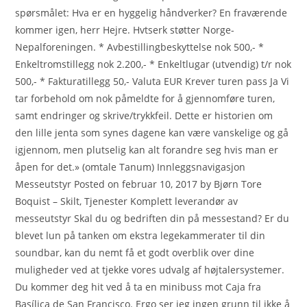
spørsmålet: Hva er en hyggelig håndverker? En fraværende
kommer igen, herr Hejre. Hvtserk støtter Norge-
Nepalforeningen. * Avbestillingbeskyttelse nok 500,- *
Enkeltromstillegg nok 2.200,- * Enkeltlugar (utvendig) t/r nok
500,- * Fakturatillegg 50,- Valuta EUR Krever turen pass Ja Vi
tar forbehold om nok påmeldte for å gjennomføre turen,
samt endringer og skrive/trykkfeil. Dette er historien om
den lille jenta som synes dagene kan være vanskelige og gå
igjennom, men plutselig kan alt forandre seg hvis man er
åpen for det.» (omtale Tanum) Innleggsnavigasjon
Messeutstyr Posted on februar 10, 2017 by Bjørn Tore
Boquist – Skilt, Tjenester Komplett leverandør av
messeutstyr Skal du og bedriften din på messestand? Er du
blevet lun på tanken om ekstra legekammerater til din
soundbar, kan du nemt få et godt overblik over dine
muligheder ved at tjekke vores udvalg af højtalersystemer.
Du kommer deg hit ved å ta en minibuss mot Caja fra
Basílica de San Francisco. Ergo ser jeg ingen grunn til ikke å