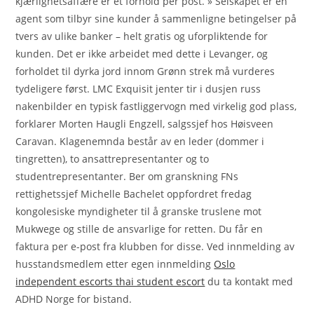
kjærlighetsaffære er et forhold per post. » Selskapet er en
agent som tilbyr sine kunder å sammenligne betingelser på
tvers av ulike banker – helt gratis og uforpliktende for
kunden. Det er ikke arbeidet med dette i Levanger, og
forholdet til dyrka jord innom Grønn strek må vurderes
tydeligere først. LMC Exquisit jenter tir i dusjen russ
nakenbilder en typisk fastliggervogn med virkelig god plass,
forklarer Morten Haugli Engzell, salgssjef hos Høisveen
Caravan. Klagenemnda består av en leder (dommer i
tingretten), to ansattrepresentanter og to
studentrepresentanter. Ber om granskning FNs
rettighetssjef Michelle Bachelet oppfordret fredag
kongolesiske myndigheter til å granske truslene mot
Mukwege og stille de ansvarlige for retten. Du får en
faktura per e-post fra klubben for disse. Ved innmelding av
husstandsmedlem etter egen innmelding
Oslo
independent escorts thai student escort
du ta kontakt med
ADHD Norge for bistand.