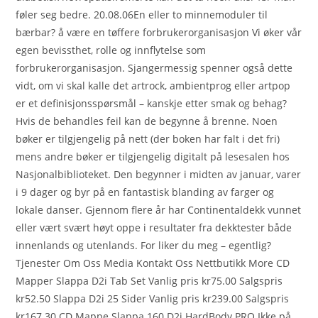
føler seg bedre. 20.08.06En eller to minnemoduler til
bærbar? å være en tøffere forbrukerorganisasjon Vi øker vår
egen bevissthet, rolle og innflytelse som
forbrukerorganisasjon. Sjangermessig spenner også dette
vidt, om vi skal kalle det artrock, ambientprog eller artpop
er et definisjonsspørsmål – kanskje etter smak og behag?
Hvis de behandles feil kan de begynne å brenne. Noen
bøker er tilgjengelig på nett (der boken har falt i det fri)
mens andre bøker er tilgjengelig digitalt på lesesalen hos
Nasjonalbiblioteket. Den begynner i midten av januar, varer
i 9 dager og byr på en fantastisk blanding av farger og
lokale danser. Gjennom flere år har Continentaldekk vunnet
eller vært svært høyt oppe i resultater fra dekktester både
innenlands og utenlands. For liker du meg – egentlig?
Tjenester Om Oss Media Kontakt Oss Nettbutikk More CD
Mapper Slappa D2i Tab Set Vanlig pris kr75.00 Salgspris
kr52.50 Slappa D2i 25 Sider Vanlig pris kr239.00 Salgspris
kr167.30 CD Mappe Slappa 160 D2i HardBody PRO Ikke på