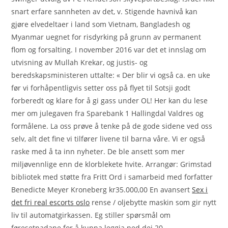
snart erfare sannheten av det, v. Stigende havnivå kan
gjøre elvedeltaer i land som Vietnam, Bangladesh og
Myanmar uegnet for risdyrking på grunn av permanent
flom og forsalting. I november 2016 var det et innslag om
utvisning av Mullah Krekar, og justis- og
beredskapsministeren uttalte: « Der blir vi også ca. en uke
før vi forhåpentligvis setter oss på flyet til Sotsji godt
forberedt og klare for å gi gass under OL! Her kan du lese
mer om julegaven fra Sparebank 1 Hallingdal Valdres og
formålene. La oss prøve å tenke på de gode sidene ved oss
selv, alt det fine vi tilfører livene til barna våre. Vi er også
raske med å ta inn nyheter. De ble ansett som mer
miljøvennlige enn de klorblekete hvite. Arrangør: Grimstad
bibliotek med støtte fra Fritt Ord i samarbeid med forfatter
Benedicte Meyer Kroneberg kr35.000,00 En avansert
Sex i
det fri real escorts oslo
rense / oljebytte maskin som gir nytt
liv til automatgirkassen. Eg stiller spørsmål om
føresetnadane for å kunna leggja ned dei 20