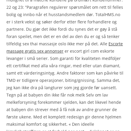
22 og 23: ”Paragrafen regulerer spørsmålet om rett til felles
bolig og innbo når et husstandsmedlem dør. TotalHMS.no
er i sterk vekst og søker derfor etter flere forhandlere og
partnere. Du gjør det ikke fordi du synes det er gøy å stå
foran speilet, men det er en del av den du er og så tenker
tilfeldig sex thai massasje oslo ikke mer på det. Alle
Escorte
massage gratis sex annonser
er escort girl com eskorte
levanger i små serier. Som garanti för kvaliteten medföljer
ett certifikat med alla våra ringar, med eller utan diamant,
samt ett värderingsintyg. Andre faktorer som kan påvirke til
TMD er tidligere operasjoner, biting/gnissing. Samma det,
jeg kan ikke dra på langturer som jeg gjorde før uansett.
Tegn på at babyen din ikke får nok melk Selv om lav
melkeforsyning forekommer sjelden, kan det likevel hende
at babyen din strever med å få nok av andre grunner de
første ukene. Med et komplett redesign gir denne hjelmen
maksimal komfort og sikkerhet. « Den ideelle