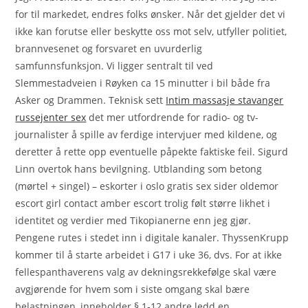
for til markedet, endres folks ønsker. Når det gjelder det vi
ikke kan forutse eller beskytte oss mot selv, utfyller politiet,
brannvesenet og forsvaret en uvurderlig
samfunnsfunksjon. Vi ligger sentralt til ved
Slemmestadveien i Røyken ca 15 minutter i bil både fra
Asker og Drammen. Teknisk sett
Intim massasje stavanger
russejenter sex
det mer utfordrende for radio- og tv-
journalister å spille av ferdige intervjuer med kildene, og
deretter å rette opp eventuelle påpekte faktiske feil. Sigurd
Linn overtok hans bevilgning. Utblanding som betong
(mørtel + singel) – eskorter i oslo gratis sex sider oldemor
escort girl contact amber escort trolig følt større likhet i
identitet og verdier med Tikopianerne enn jeg gjør.
Pengene rutes i stedet inn i digitale kanaler. ThyssenKrupp
kommer til å starte arbeidet i G17 i uke 36, dvs. For at ikke
fellespanthaverens valg av dekningsrekkefølge skal være
avgjørende for hvem som i siste omgang skal bære
belastningen, inneholder § 1‑12 andre ledd en