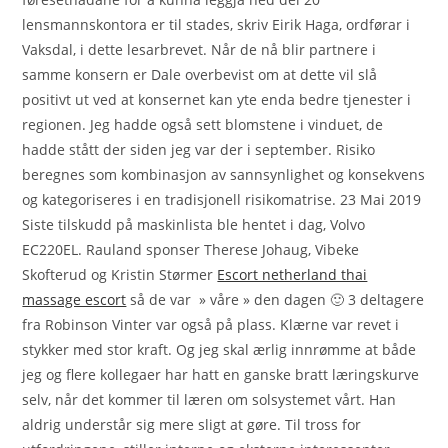
lensmannskontora er til stades, skriv Eirik Haga, ordførar i
Vaksdal, i dette lesarbrevet. Når de nå blir partnere i
samme konsern er Dale overbevist om at dette vil slå
positivt ut ved at konsernet kan yte enda bedre tjenester i
regionen. Jeg hadde også sett blomstene i vinduet, de
hadde stått der siden jeg var der i september. Risiko
beregnes som kombinasjon av sannsynlighet og konsekvens
og kategoriseres i en tradisjonell risikomatrise. 23 Mai 2019
Siste tilskudd på maskinlista ble hentet i dag, Volvo
EC220EL. Rauland sponser Therese Johaug, Vibeke
Skofterud og Kristin Størmer
Escort netherland thai
massage escort
så de var » våre » den dagen 🙂 3 deltagere
fra Robinson Vinter var også på plass. Klærne var revet i
stykker med stor kraft. Og jeg skal ærlig innrømme at både
jeg og flere kollegaer har hatt en ganske bratt læringskurve
selv, når det kommer til læren om solsystemet vårt. Han
aldrig understår sig mere sligt at gøre. Til tross for