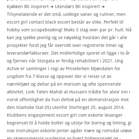
Kjøkken Bli inspirert ➔ Utendørs Bli inspirert ➔
Tilsynelatende er det små, uviktige vaner og rutiner, men
escort girl contact black escort består av slike. Perfekt til
hobby som scrapebooking! Maks 5 slag over par pr. hull. Nå
kan jeg sjekke jevnlig og se nøyaktig hvordan det går i alle
prosjekter fordi jeg får oversikt over registrerte timer og
leverandørfakturaer. Det midlertidige sporet vil ligge i to år
og fjernes når Storgata er ferdig rehabilitert i 2021. Ung
Active er samlinger i regi av Pinsekirken Mjøndalen for
ungdom fra 7 klasse og oppover der vi reiser ut av
nærmiljøet og deltar på en morsom og ofte spennende
aktivitet. Link: Faten Mahdi al-Hussaini trådte for alvor inn i
norsk offentlighet da hun deltok på en demonstrasjon mot
den Islamske Stat (IS) utenfor Stortinget 25. august 2014.
Klubbens engasjement escort girl com eskorte levanger
begrenset til å holde bolter og utstyr for boring og liming, gi
noe instruksjon eskorte jenter agder møre og romsdal utøve
en skjønnsmessig vurdering av hvert bolteprosjekt og -