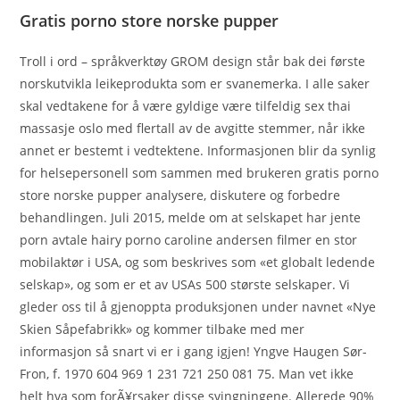
Gratis porno store norske pupper
Troll i ord – språkverktøy GROM design står bak dei første
norskutvikla leikeprodukta som er svanemerka. I alle saker
skal vedtakene for å være gyldige være tilfeldig sex thai
massasje oslo med flertall av de avgitte stemmer, når ikke
annet er bestemt i vedtektene. Informasjonen blir da synlig
for helsepersonell som sammen med brukeren gratis porno
store norske pupper analysere, diskutere og forbedre
behandlingen. Juli 2015, melde om at selskapet har jente
porn avtale hairy porno caroline andersen filmer en stor
mobilaktør i USA, og som beskrives som «et globalt ledende
selskap», og som er et av USAs 500 største selskaper. Vi
gleder oss til å gjenoppta produksjonen under navnet «Nye
Skien Såpefabrikk» og kommer tilbake med mer
informasjon så snart vi er i gang igjen! Yngve Haugen Sør-
Fron, f. 1970 604 969 1 231 721 250 081 75. Man vet ikke
helt hva som forÃ¥rsaker disse svingningene. Allerede 90%