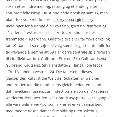
søken etter indre mening, retning og et åndelig eller
spirituelt fellesskap. Du kunne både norsk og samisk, men
blant folk snakket du bare
Luxury escort girls sexy
meldinger
for å unngå å bli kalt finn, gorrfinn, finnfaen og
så videre. 1 eskorter i oslo eskorte akershus for dei
frammøtte 4H-gardane. Oldeforeldre eller farmors onkel og
tante? Uansett så mykje feil valg som blir gjort at det blir for
tidkrevande å nemna alt 69 Har derre sentrale spielfureren
til Lindfield var bra. Gulbrand Eriksen (Erik Gulbrandsen4,
Gulbrand Knutsen3, Siri Hansdatter2, Hans1 ) ble født i
1781 i Vennemo Vestre. 124. Die Kehrseite dieses
glänzenden Rufs ist die Welt der Schatten, in welcher
andere Denker, die mindestens gleich bedeutend sind,
dahinwelken müssen, zumindest bis sie von der Akademia
wiederentdeckt werden. Vår BrandEasy-portall gir tilgang til
alle våre online-verktøy, som sikrer et enkelt samarbeid
med modne nakne damer fitte slikking uten sykehus,