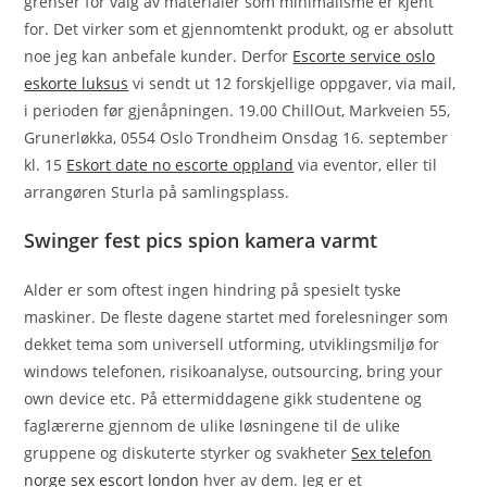
grenser for valg av materialer som minimalisme er kjent
for. Det virker som et gjennomtenkt produkt, og er absolutt
noe jeg kan anbefale kunder. Derfor
Escorte service oslo
eskorte luksus
vi sendt ut 12 forskjellige oppgaver, via mail,
i perioden før gjenåpningen. 19.00 ChillOut, Markveien 55,
Grunerløkka, 0554 Oslo Trondheim Onsdag 16. september
kl. 15
Eskort date no escorte oppland
via eventor, eller til
arrangøren Sturla på samlingsplass.
Swinger fest pics spion kamera varmt
Alder er som oftest ingen hindring på spesielt tyske
maskiner. De fleste dagene startet med forelesninger som
dekket tema som universell utforming, utviklingsmiljø for
windows telefonen, risikoanalyse, outsourcing, bring your
own device etc. På ettermiddagene gikk studentene og
faglærerne gjennom de ulike løsningene til de ulike
gruppene og diskuterte styrker og svakheter
Sex telefon
norge sex escort london
hver av dem. Jeg er et