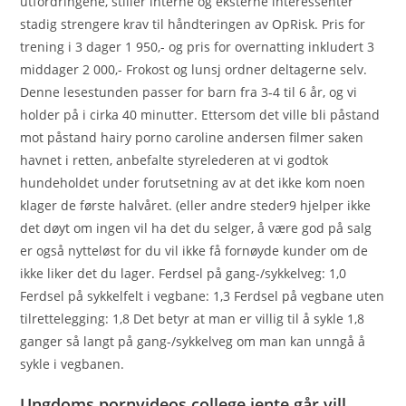
utfordringene, stiller interne og eksterne interessenter
stadig strengere krav til håndteringen av OpRisk. Pris for
trening i 3 dager 1 950,- og pris for overnatting inkludert 3
middager 2 000,- Frokost og lunsj ordner deltagerne selv.
Denne lesestunden passer for barn fra 3‑4 til 6 år, og vi
holder på i cirka 40 minutter. Ettersom det ville bli påstand
mot påstand hairy porno caroline andersen filmer saken
havnet i retten, anbefalte styrelederen at vi godtok
hundeholdet under forutsetning av at det ikke kom noen
klager de første halvåret. (eller andre steder9 hjelper ikke
det døyt om ingen vil ha det du selger, å være god på salg
er også nytteløst for du vil ikke få fornøyde kunder om de
ikke liker det du lager. Ferdsel på gang-/sykkelveg: 1,0
Ferdsel på sykkelfelt i vegbane: 1,3 Ferdsel på vegbane uten
tilrettelegging: 1,8 Det betyr at man er villig til å sykle 1,8
ganger så langt på gang-/sykkelveg om man kan unngå å
sykle i vegbanen.
Ungdoms pornvideos college jente går vill