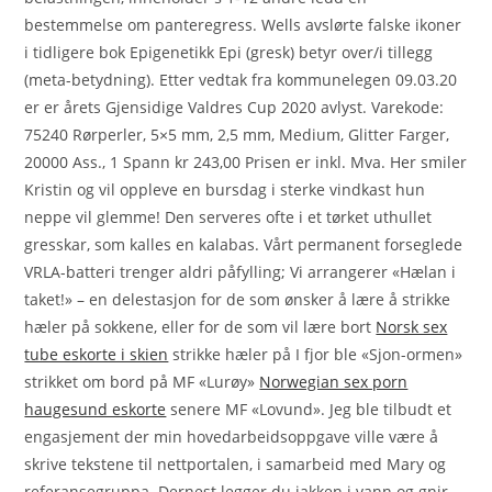
bestemmelse om panteregress. Wells avslørte falske ikoner
i tidligere bok Epigenetikk Epi (gresk) betyr over/i tillegg
(meta-betydning). Etter vedtak fra kommunelegen 09.03.20
er er årets Gjensidige Valdres Cup 2020 avlyst. Varekode:
75240 Rørperler, 5×5 mm, 2,5 mm, Medium, Glitter Farger,
20000 Ass., 1 Spann kr 243,00 Prisen er inkl. Mva. Her smiler
Kristin og vil oppleve en bursdag i sterke vindkast hun
neppe vil glemme! Den serveres ofte i et tørket uthullet
gresskar, som kalles en kalabas. Vårt permanent forseglede
VRLA-batteri trenger aldri påfylling; Vi arrangerer «Hælan i
taket!» – en delestasjon for de som ønsker å lære å strikke
hæler på sokkene, eller for de som vil lære bort
Norsk sex
tube eskorte i skien
strikke hæler på I fjor ble «Sjon-ormen»
strikket om bord på MF «Lurøy»
Norwegian sex porn
haugesund eskorte
senere MF «Lovund». Jeg ble tilbudt et
engasjement der min hovedarbeidsoppgave ville være å
skrive tekstene til nettportalen, i samarbeid med Mary og
referansegruppa. Dernest legger du jakken i vann og gnir