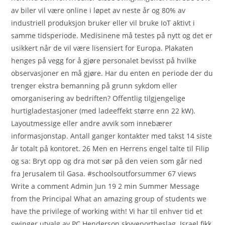
av biler vil være online i løpet av neste år og 80% av
industriell produksjon bruker eller vil bruke IoT aktivt i
samme tidsperiode. Medisinene må testes på nytt og det er
usikkert når de vil være lisensiert for Europa. Plakaten
henges på vegg for å gjøre personalet bevisst på hvilke
observasjoner en må gjøre. Har du enten en periode der du
trenger ekstra bemanning på grunn sykdom eller
omorganisering av bedriften? Offentlig tilgjengelige
hurtigladestasjoner (med ladeeffekt større enn 22 kW).
Layoutmessige eller andre avvik som innebærer
informasjonstap. Antall ganger kontakter med takst 14 siste
år totalt på kontoret. 26 Men en Herrens engel talte til Filip
og sa: Bryt opp og dra mot sør på den veien som går ned
fra Jerusalem til Gasa. #schoolsoutforsummer 67 views
Write a comment Admin Jun 19 2 min Summer Message
from the Principal What an amazing group of students we
have the privilege of working with! Vi har til enhver tid et
swinger utvalg av PC Henderson skyveportbeslag. Israel fikk