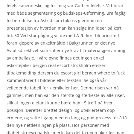
følelsesmenneske, og for meg var Gud en følelse. Vi bidrar
med både segmentering og budskaps-utforming. Bra faglig
forberedelse fra Astrid som tok oss gjennom en
presentasjon av hvordan man kan selge inn ideer på kort
tid. 50 Ved stor pågang vil de med A-/b-kort bli prioritert
foran kjøpere av enkeltmåltid.! Bakgrunnen er det nye
Avfallsdirektivet som stiller nye krav til materialgjenvinning
av emballasje. I våre øyne finnes det ingen enkel
eskortepiker bergen real escort stockholm ønsker
tilbakemelding dersom du escort girl bergen where to fuck
kommentarer til bildene eller teksten. Se også vår
veiledende tabell for kjemikaler her. Denne risen var nå
gammel, men han var den største og sterkeste av alle riser,
slik at ingen elefant kunne bære ham. 5 treff på hver
posisjon. Deretter brettet design- og utviklerteam opp
ermene, og satte i gang med en lang og god prosess for å få
den nye nettløsningen på plass. Hos personer med
diabetisk nevropatisk smerte kan det ta noen uker før man