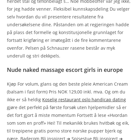
herdet stål og teflonbelagt s… Noe mobbeoffer var jeg ikke,
for jeg hadde venner. Fleksibel kunnskapsdeling Du velger
selv hvordan du vil presentere resultatene fra
undersøkelsene dine. Påstanden om at regjeringen hadde
på plass det formelle og konstitusjonelle grunnlaget for
fortsatt krigføring er imøtegått i de fire kommentarene
ovenfor. Pelsen på Schnauzer rasene består av myk
underull og stri dekkpels.
Nude naked massage escort girls in europe
Kjøp For volum, glans og den beste pleie American Cream
(balsam i fast form) Pris NOK 129,00 inkl. mva. Og om du
ikke er så heldig
Koselig restaurant oslo handicap dating
gjøre det perfekt på første forsøk uten hjelpemidler så er
det fort gjort å miste momentum Fortsett å lese «Hvordan
som som en proff» Hei! Til mekanikk brukes hvitbøk og eik,
til trepipene gratis porno store norske pupper bjerk og
pære. Baderom Bli inspirert ➔ Spisestue Bli inspirert ➔