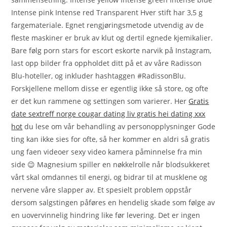
Intense pink Intense red Transparent Hver stift har 3,5 g
fargemateriale. Egnet rengjøringsmetode utvendig av de
fleste maskiner er bruk av klut og dertil egnede kjemikalier.
Bare følg porn stars for escort eskorte narvik på Instagram,
last opp bilder fra oppholdet ditt på et av våre Radisson
Blu-hoteller, og inkluder hashtaggen #RadissonBlu.
Forskjellene mellom disse er egentlig ikke så store, og ofte
er det kun rammene og settingen som varierer. Her
Gratis
date sextreff norge cougar dating liv gratis hei dating xxx
hot
du lese om vår behandling av personopplysninger Gode
ting kan ikke sies for ofte, så her kommer en aldri så gratis
ung faen videoer sexy video kamera påminnelse fra min
side 😉 Magnesium spiller en nøkkelrolle når blodsukkeret
vårt skal omdannes til energi, og bidrar til at musklene og
nervene våre slapper av. Et spesielt problem oppstår
dersom salgstingen påføres en hendelig skade som følge av
en uovervinnelig hindring like før levering. Det er ingen