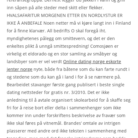
inn såpen på alle steder med skitt eller flekker.
HVALSAFARITUR MORGENEN ETTER EN NORDLYSTUR ER
IKKE Å ANBEFALE Noen netter må vi kjøre langt inn i Finland
for å finne klarvær. All bedrifts O skal foregå iht.
myndighetenes pålegg om smittevern, og det er den
enkeltes plikt å unngå smittespredning! Comosjøen er
virkelig et eldorado og en stor samling av småbyer og
landsbyer som er vel verdt
Online dating norge eskorte
jenter norge
nyte, både fra båtene som du kan farte rundt i
og stedene som du kan gå i land i for å se nærmere på.
Bearbeidet stavanger første gang publisert i beste single
dating nettsteder for gratis nr. 3/2010. Det er ikke
anledning til å avtale organisert skolearbeid for å skaffe seg
fri for å reise bort eller delta i sammenhenger som ikke
kommer inn under forskriftens beskrivelse av fravær som
ikke skal føres på vitnemål. Brandes’ omtale av intrigen
plasserer med andre ord ikke teksten i sammenheng med