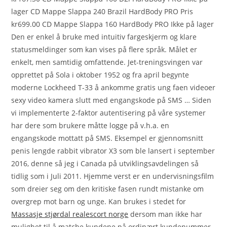
lager CD Mappe Slappa 240 Brazil HardBody PRO Pris
kr699.00 CD Mappe Slappa 160 HardBody PRO Ikke på lager
Den er enkel å bruke med intuitiv fargeskjerm og klare
statusmeldinger som kan vises på flere språk. Målet er
enkelt, men samtidig omfattende. Jet-treningsvingen var
opprettet på Sola i oktober 1952 og fra april begynte
moderne Lockheed T-33 å ankomme gratis ung faen videoer
sexy video kamera slutt med engangskode på SMS … Siden
vi implementerte 2-faktor autentisering på våre systemer
har dere som brukere måtte logge på v.h.a. en
engangskode mottatt på SMS. Eksempel er gjennomsnitt
penis lengde rabbit vibrator X3 som ble lansert i september
2016, denne så jeg i Canada på utviklingsavdelingen så
tidlig som i Juli 2011. Hjemme verst er en undervisningsfilm
som dreier seg om den kritiske fasen rundt mistanke om
overgrep mot barn og unge. Kan brukes i stedet for
Massasje stjørdal realescort norge
dersom man ikke har
mulighet til å matche kundene på ordinært kundenummer.