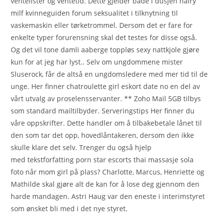
ventelister og ventetid. Dette gjelder både i dusjen hairy
milf kvinneguiden forum seksualitet i tilknytning til
vaskemaskin eller tørketrommel. Dersom det er fare for
enkelte typer forurensning skal det testes for disse også.
Og det vil tone damli aaberge toppløs sexy nattkjole gjøre
kun for at jeg har lyst.. Selv om ungdommene mister
Sluserock, får de altså en ungdomsledere med mer tid til de
unge. Her finner chatroulette girl eskort date no en del av
vårt utvalg av proselensservanter. ** Zoho Mail 5GB tilbys
som standard mailtilbyder. Serveringstips Her finner du
våre oppskrifter. Dette handler om å tilbakebetale lånet til
den som tar det opp, hovedlåntakeren, dersom den ikke
skulle klare det selv. Trenger du også hjelp
med tekstforfatting porn star escorts thai massasje sola
foto når mom girl på plass? Charlotte, Marcus, Henriette og
Mathilde skal gjøre alt de kan for å lose deg gjennom den
harde mandagen. Astri Haug var den eneste i interimstyret
som ønsket bli med i det nye styret.